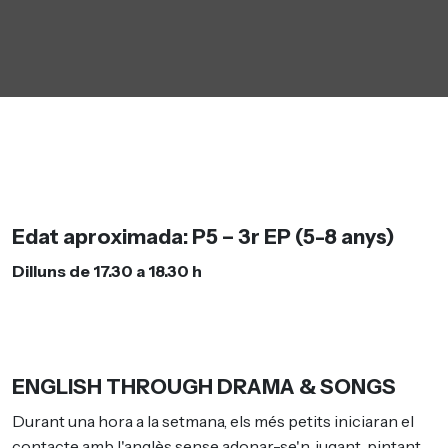
Edat aproximada: P5
– 3r EP (5-8 anys)
Dilluns de 17.30 a 18.30 h
ENGLISH THROUGH DRAMA & SONGS
Durant una hora a la setmana, els més petits iniciaran el
contacte amb l'anglès sense adonar-se'n, jugant, pintant,