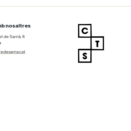
b nosaltres
l de Sarrià, 8
a
edesarria.cat