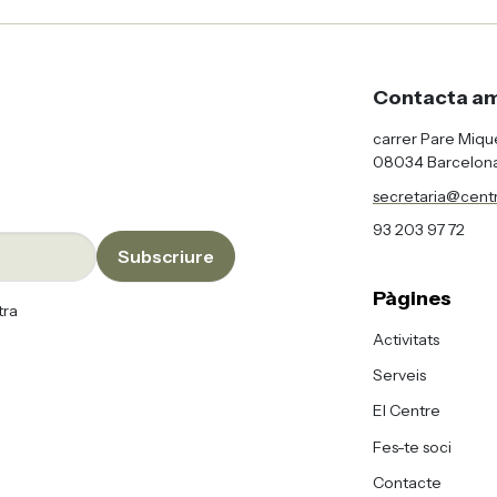
Contacta am
carrer Pare Mique
08034 Barcelon
secretaria@centr
93 203 97 72
Subscriure
Pàgines
tra
Activitats
Serveis
El Centre
Fes-te soci
Contacte