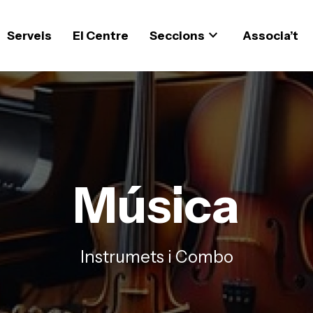
expand_more
Serveis
El Centre
Seccions
Associa’t
Música
Instrumets i Combo