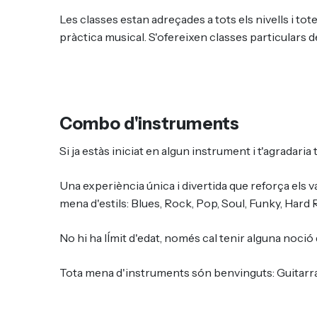
Les classes estan adreçades a tots els nivells i to
pràctica musical. S'ofereixen classes particulars 
Combo d'instruments
Si ja estàs iniciat en algun instrument i t'agradari
Una experiència única i divertida que reforça els 
mena d'estils: Blues, Rock, Pop, Soul, Funky, Hard R
No hi ha lÍmit d'edat, només cal tenir alguna noció
Tota mena d'instruments són benvinguts: Guitarra, baix