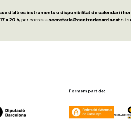
sse d'altres instruments o disponibilitat de calendari i hor
17 a 20 h,
per correu a
secretaria@centredesarria.cat
o tru
Formem part de: