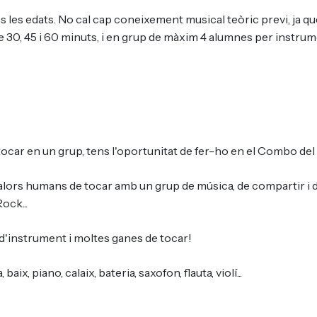
tes les edats. No cal cap coneixement musical teòric previ, ja q
de 30, 45 i 60 minuts, i en grup de màxim 4 alumnes per instrum
a tocar en un grup, tens l'oportunitat de fer-ho en el Combo del
valors humans de tocar amb un grup de música, de compartir i de
ock...
 d'instrument i moltes ganes de tocar!
, piano, calaix, bateria, saxofon, flauta, violí...