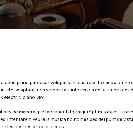
bjectiu principal desenvolupar la música que té cada alumne 
natiu, etc., adaptant-nos sempre als interessos de l’alumne i de
elèctric, piano, violí...
itzats de manera que l’aprenentatge sigui òptim, l’objectiu pri
s, intentarem veure la música no només des del punt de vista i
re les nostres pròpies peces.