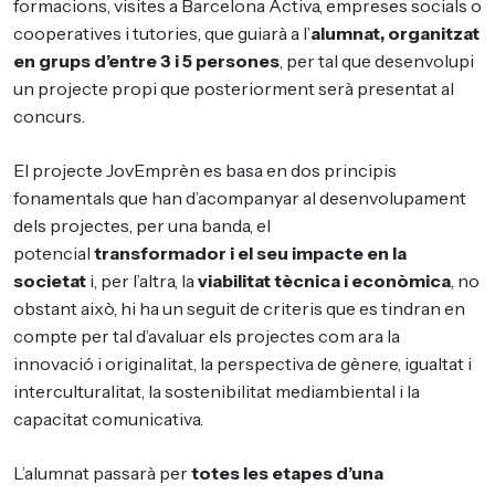
formacions, visites a Barcelona Activa, empreses socials o
cooperatives i tutories, que guiarà a l’
alumnat, organitzat
en grups d’entre 3 i 5 persones
, per tal que desenvolupi
un projecte propi que posteriorment serà presentat al
concurs.
El projecte JovEmprèn es basa en dos principis
fonamentals que han d’acompanyar al desenvolupament
dels projectes, per una banda, el
potencial
transformador i el seu impacte en la
societat
i, per l’altra, la
viabilitat tècnica i econòmica
, no
obstant això, hi ha un seguit de criteris que es tindran en
compte per tal d’avaluar els projectes com ara la
innovació i originalitat, la perspectiva de gènere, igualtat i
interculturalitat, la sostenibilitat mediambiental i la
capacitat comunicativa.
L’alumnat passarà per
totes les etapes d’una