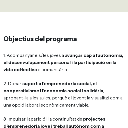
Objectius del programa
1. Acompanyar els/les joves a
avançar cap a l’autonomia,
el desenvolupament personal i la participació en la
vida col·lectiva
o comunitària.
2. Donar
suport a l’emprenedoria social, el
cooperativisme i l’economia social i solidària
,
apropant-la a les aules, perquè el jovent la visualitzi com a
una opció laboral econòmicament viable.
3. Impulsar l’aparició i la continuïtat de
projectes
d’emprenedoria jove i treball autònom com a